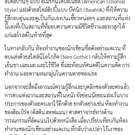
สไตล์บ้านๆ แบบ อเมริกันโคโลเนียล (American Colonial
Style) แฝงด้วยสไตล์ฮิปปี้แบบ บีทนิก (Beatnik) ซึ่งให้ความ
รู้สึกอบอุ่นและดูเป็นกันเองปนเซี้ยวหน่อยๆ และสถานที่แห่ง
นี้เองที่เป็นสถานที่ที่มอบความความมีชีวิตชีวาและผาสุกให้
แก่แฮโรลด์ในท้ายที่สุด
ในทางกลับกัน ห้องทำงานของนักเขียนชื่อดังอย่างแคเรน ที่
ตบแต่งด้วยสไตล์นีโอโกธิค (Neo Gothic) กลับให้ความรู้สึก
เย็นชา เฉยเมย และไร้ชีวิต ซึ่งสะท้อนทัศนคติในความคิด การ
ทำงาน และความหมกมุ่นในความตายของเธอ
นอกจากจะสื่อถึงอารมณ์ความรู้สึกและบุคลิกของตัวละครแล้ว
การตบแต่งฉากและสถานที่ในหนัง ยังซ่อนนัยยะแฝงเร้นบาง
ประการของตัวละครเอาไว้อีกด้วย ยกตัวอย่างเช่น ห้องทำงาน
ของฮิลเบิร์ต (ดัสติน ฮอฟแมน) ศาสตราจารย์ทางด้าน
วรรณกรรมที่อัดแน่นไปด้วยหนังสือ เมื่อเปรียบเทียบกันห้อง
ทำงานของนักเขียนอย่างแคเรน ที่กลับว่างเปล่า ไร้เงาของ