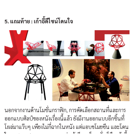
5. แถมท้าย : เก้าอี้ดีไซน์โดนใจ
นอกจากงานด้านโมชั่นกราฟิก, การคัดเลือกสถานที่และการ
ออกแบบศิลป์ของหนังเรื่องนี้แล้ว ยังมีงานออกแบบอีกชิ้นที่
โผล่มาแว๊บๆ เพียงไม่กี่ฉากในหนัง แต่แอบขโมยซีน และโดน