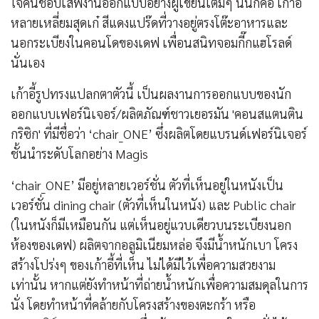
ใจคนชอบเสพงานออกแบบอย่างผู้เขียนเต็มๆ นั่นก็คือ เก้าอี้
หลายเหลี่ยมสุดเก๋ สีแดงแปร๊ดที่วางอยู่ตรงโต๊ะอาหารและ
นอกระเบียงในคอนโดของเดฟ เพื่อนสนิทจอมกี๊กแฮโรลด์
นั่นเอง
เก้าอี้รูปทรงแปลกตาตัวนี้ เป็นผลงานการออกแบบของนัก
ออกแบบเฟอร์นิเจอร์/ผลิตภัณฑ์ชาวเยอรมัน 'คอนสแตนติน
กริซิก' ที่มีชื่อว่า ‘chair_ONE’ ซึ่งผลิตโดยแบรนด์เฟอร์นิเจอร์
ชั้นนำระดับโลกอย่าง Magis
‘chair_ONE’ มีอยู่หลายเวอร์ชั่น ตัวที่เห็นอยู่ในหนังเป็น
เวอร์ชั่น dining chair (ตัวที่เห็นในหนัง) และ Public chair
(ในหนังก็มีเหมือนกัน แต่เห็นอยู่แวบเดียวบนระเบียงนอก
ห้องของเดฟ) ผลิตจากอลูมิเนียมหล่อ จึงมีน้ำหนักเบา โครง
สร้างโปร่งๆ ของเก้าอี้ที่เห็น ไม่ได้มีไว้เพื่อความสวยงาม
เท่านั้น หากแต่ยังทำหน้าที่ถ่ายน้ำหนักเพื่อความสมดุลในการ
นั่ง โดยทำหน้าที่คล้ายกับโครงสร้างของตะกร้า หรือ