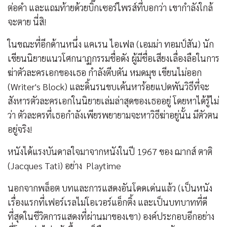
ต่อคำ และแถมท้ายด้วยบิ๊กเซอร์ไพรส์ที่บอกว่า เขากำลังใกล้
จะตาย นี่สิ!
ในขณะที่อีกด้านหนึ่ง แคเรน ไอเฟล (เอมม่า ทอมป์สัน) นัก
เขียนนิยายแนวโศกนาฏกรรมชื่อดัง ผู้มีชื่อเสียงเลื่องลือในการ
ฆ่าตัวละครเอกของเธอ กำลังตีบตัน หมดมุข เขียนไม่ออก
(Writer's Block) และดิ้นรนขบเค้นหาร้อยแปดพันวิธีที่จะ
สังหารตัวละครเอกในนิยายเล่มล่าสุดของเธออยู่ โดยหาได้รู้ไม่
ว่า ตัวละครที่เธอกำลังเพียรพยายามจะหาวิธีฆ่าอยู่นั้น มีตัวตน
อยู่จริง!
หนังได้แรงบันดาลใจมาจากหนังในปี 1967 ของ ฌากส์ ตาติ
(Jacques Tati) อย่าง Playtime
นอกจากพล็อต บทและการแสดงอันโดดเด่นแล้ว (เป็นหนัง
เรื่องแรกที่เฟอร์เรลไม่โอเวอร์แอ็กติ้ง และเป็นบทบาทที่ดี
ที่สุดในชีวิตการแสดงที่ผ่านมาของเขา) องค์ประกอบอีกอย่าง