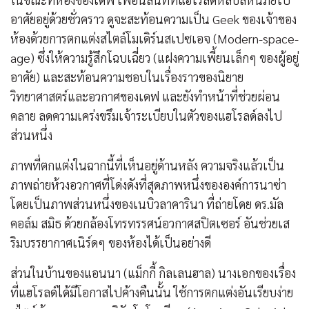
อาศัยอยู่ด้วยชั่วคราว ดูจะสะท้อนความเป็น Geek ของเจ้าของ
ห้องด้วยการตกแต่งสไตล์โมเดิร์นสเปซเอจ (Modern-space-
age) ซึ่งให้ความรู้สึกโฉบเฉี่ยว (แฝงความเพี้ยนเล็กๆ ของผู้อยู่
อาศัย) และสะท้อนความชอบในเรื่องราวของนิยาย
วิทยาศาสตร์และอวกาศของเดฟ และยังทำหน้าที่ช่วยผ่อน
คลาย ลดความเคร่งขรึมเจ้าระเบียบในตัวของแฮโรลด์ลงไป
ส่วนหนึ่ง
ภาพที่ตกแต่งในฉากนี้ที่เห็นอยู่ด้านหลัง ความจริงแล้วเป็น
ภาพถ่ายห้วงอวกาศที่โด่งดังที่สุดภาพหนึ่งขององค์การนาซ่า
โดยเป็นภาพส่วนหนึ่งของเนบิวลาคารินา ที่ถ่ายโดย ดร.มัล
คอล์ม สมิธ ด้วยกล้องโทรทรรศน์อวกาศสปิตเซอร์ อันช่วยเส
ริมบรรยากาศเนิร์ดๆ ของห้องได้เป็นอย่างดี
ส่วนในบ้านของแอนนา (แม็กกี้ กิลเลนฮาล) นางเอกของเรื่อง
ที่แฮโรลด์ได้มีโอกาสไปค้างคืนนั้น ใช้การตกแต่งอันเรียบง่าย