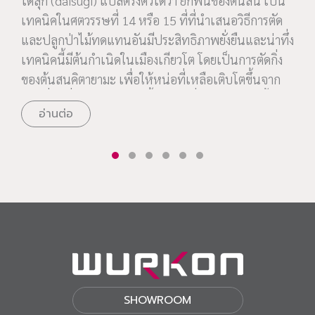
ไดสุกิ (daisugi) แปลตรงตัวได้ว่า ยกพื้นของต้นสน เป็น
เทคนิคในศตวรรษที่ 14 หรือ 15 ที่ที่นำเสนอวิธีการตัด
และปลูกป่าไม้ทดแทนอันมีประสิทธิภาพยั่งยืนและน่าทึ่ง
เทคนิคนี้มีต้นกำเนิดในเมืองเกียวโต โดยเป็นการตัดกิ่ง
ของต้นสนคิตายามะ เพื่อให้หน่อที่เหลือเติบโตขึ้นจาก
ส่วนที่ตัดที่เป็นเหมือนยกพื้น แทนที่จะโค่นต้นไม้ทั้งต้น
อ่านต่อ
เพื่อเอาซุง ทำไม้คนตัดไม้สามารถโค่นเพียงส่วนบน และ
ปล่อยให้ฐานและโครงสร้างรากต้นไม้ยังคงเหลืออยู่ให้
เติบโตต่อไปได้
SHOWROOM