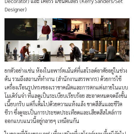
Decorator) และ เคอร์รี แซนด์เลอร์ (Kerry Sanders/Set
Designer)
ยกตัวอย่างเช่น ห้องในอพาร์ตเม้นต์ที่แฮโรลด์อาศัยอยู่ในช่วง
ต้น รวมถึงสถานที่ทำงาน (สำนักงานสรรพากร) ด้วยการใช้
เครื่องเรือนรูปทรงของเราขาคณิตและการตกแต่งภายในแบบ
โมเดิร์นจ๋า ที่แลดูเป็นระเบียบเรียบร้อย สะอาดหมดจดถึงขั้น
เนี๊ยบกริบ แต่ก็เต็มไปด้วยความแห้งแล้ง ขาดสีสันและชีวิต
ชีวา ซึ่งดูจะเป็นการประชดประเทียดและเสียดสีสไตล์การ
ออกแบบแนวนี้อยู่กลายๆ เหมือนกัน
ในขณะที่ห้องของเดฟ เพื่อนสนิทที่แฮโรลด์หลบลี้หนีภัยไป