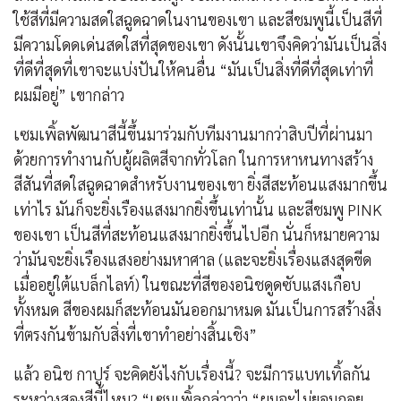
ใช้สีที่มีความสดใสฉูดฉาดในงานของเขา และสีชมพูนี้เป็นสีที่
มีความโดดเด่นสดใสที่สุดของเขา ดังนั้นเขาจึงคิดว่ามันเป็นสิ่ง
ที่ดีที่สุดที่เขาจะแบ่งปันให้คนอื่น “มันเป็นสิ่งที่ดีที่สุดเท่าที่
ผมมีอยู่” เขากล่าว
เซมเพิ้ลพัฒนาสีนี้ขึ้นมาร่วมกับทีมงานมากว่าสิบปีที่ผ่านมา
ด้วยการทำงานกับผู้ผลิตสีจากทั่วโลก ในการหาหนทางสร้าง
สีสันที่สดใสฉูดฉาดสำหรับงานของเขา ยิ่งสีสะท้อนแสงมากขึ้น
เท่าไร มันก็จะยิ่งเรืองแสงมากยิ่งขึ้นเท่านั้น และสีชมพู PINK
ของเขา เป็นสีที่สะท้อนแสงมากยิ่งขึ้นไปอีก นั่นก็หมายความ
ว่ามันจะยิ่งเรืองแสงอย่างมหาศาล (และจะยิ่งเรื่องแสงสุดขีด
เมื่ออยู่ใต้แบล็กไลท์) ในขณะที่สีของอนิชดูดซับแสงเกือบ
ทั้งหมด สีของผมก็สะท้อนมันออกมาหมด มันเป็นการสร้างสิ่ง
ที่ตรงกันข้ามกับสิ่งที่เขาทำอย่างสิ้นเชิง”
แล้ว อนิช กาปูร์ จะคิดยังไงกับเรื่องนี้? จะมีการแบทเทิ้ลกัน
ระหว่างสองสีนี้ไหม? “เซมเพิ้ลกล่าวว่า “ผมจะไม่ยอมถอย