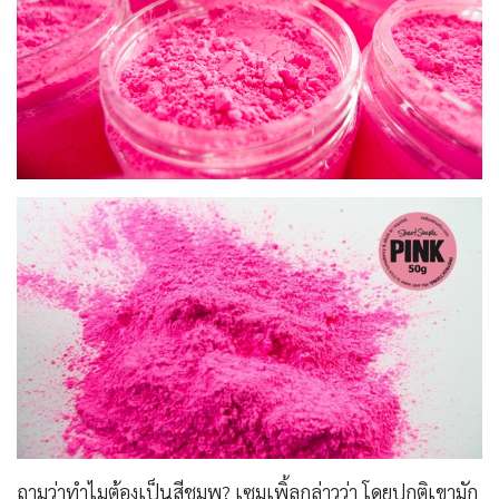
ถามว่าทำไมต้องเป็นสีชมพู? เซมเพิ้ลกล่าวว่า โดยปกติเขามัก