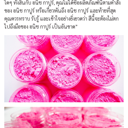
ใดๆ ทั้งสิ้นกับ อนิช กาปูร์, คุณไม่ได้ซื้อผลิตภัณฑ์นี้ตามคำสั่ง
ของ อนิช กาปูร์ หรือเกี่ยวพันถึง อนิช กาปูร์ และท้ายที่สุด
คุณควรทราบ รับรู้ และเข้าใจอย่างยิ่งยวดว่า สีนี้จะต้องไม่ตก
ไปถึงมือของ อนิช กาปูร์ เป็นอันขาด”