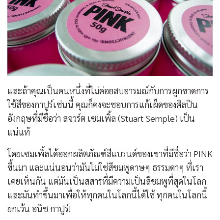
และถ้าคุณเป็นคนหนึ่งที่ไม่ค่อยสบอารมณ์กับการผูกขาดการ
ใช้สีของกาปูร์เช่นนี้ คุณก็คงจะชอบการแก้เผ็ดของศิลปิน
อังกฤษที่มีชื่อว่า สจวร์ต เซมเพิ้ล (Stuart Semple) เป็น
แน่แท้
โดยเซมเพิ้ลได้ออกผลิตภัณฑ์สีแบรนด์ของเขาที่มีชื่อว่า PINK
ขึ้นมา และแน่นอนว่ามันไม่ใช่สีชมพูดาษๆ ธรรมดาๆ ที่เรา
เคยเห็นกัน แต่มันเป็นสสารที่มีความเป็นสีชมพูที่สุดในโลก
และมันทำขึ้นมาเพื่อให้ทุกคนในโลกนี้ได้ใช้ ทุกคนในโลกนี้
ยกเว้น อนิช กาปูร์!