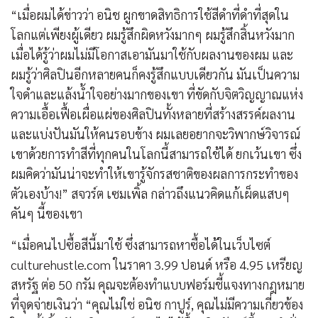
“เมื่อผมได้ข่าวว่า อนิช ผูกขาดสิทธิการใช้สีดำที่ดำที่สุดใน
โลกแต่เพียงผู้เดียว ผมรู้สึกผิดหวังมากๆ ผมรู้สึกสิ้นหวังมาก
เมื่อได้รู้ว่าผมไม่มีโอกาสเอามันมาใช้กับผลงานของผม และ
ผมรู้ว่าศิลปินอีกหลายคนก็คงรู้สึกแบบเดียวกัน มันเป็นความ
ใจดำและแล้งน้ำใจอย่างมากของเขา ที่ขัดกับจิตวิญญาณแห่ง
ความเอื้อเฟื้อเผื่อแผ่ของศิลปินทั้งหลายที่สร้างสรรค์ผลงาน
และแบ่งปันมันให้คนรอบข้าง ผมเลยอยากจะวิพากษ์วิจารณ์
เขาด้วยการทำสีที่ทุกคนในโลกนี้สามารถใช้ได้ ยกเว้นเขา ซึ่ง
ผมคิดว่ามันน่าจะทำให้เขารู้จักรสชาติของผลการกระทำของ
ตัวเองบ้าง!” สจวร์ต เซมเพิ้ล กล่าวถึงแนวคิดแก้เผ็ดแสบๆ
คันๆ นี้ของเขา
“เมื่อคนไปซื้อสีนี้มาใช้ ซึ่งสามารถหาซื้อได้ในเว็บไซต์
culturehustle.com ในราคา 3.99 ปอนด์ หรือ 4.95 เหรียญ
สหรัฐ ต่อ 50 กรัม คุณจะต้องทำแบบฟอร์มชี้แจงทางกฎหมาย
ที่จุดจ่ายเงินว่า “คุณไม่ใช่ อนิช กาปูร์, คุณไม่มีความเกี่ยวข้อง