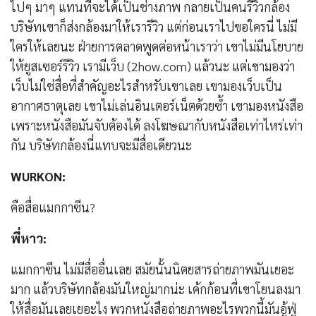
ไปๆ มาๆ แทนที่จะได้เป็นช่างภาพ กลายเป็นคนรีวิวกล้อง
บริษัทเขาก็ส่งกล้องมาให้เรารีวิว แต่ก่อนเราไปขอใครนี่ ไม่มี
ใครให้เลยนะ ฝ่ายการตลาดพูดต่อหน้าเราว่า เขาไม่มีนโยบาย
ให้ยูสเซอร์รีวิว เรามีเว็บ (2how.com) แล้วนะ แต่เขามองว่า
เว็บไม่ใช่สื่อที่สำคัญอะไรสำหรับเขาเลย เขามองเว็บเป็น
อากาศธาตุเลย เขาไม่เล่นอินเตอร์เน็ตด้วยซ้ำ เขามองหนังสือ
เพราะหนังสือมันจับต้องได้ ลงโฆษณากับหนังสือเท่าไหร่เท่า
กัน บริษัทกล้องนี่แทบจะมีสื่อเดียวนะ
WURKON:
คือสื่อแมกกาซีน?
พี่หาว:
แมกกาซีน ไม่มีสื่ออื่นเลย สมัยนั้นนิตยสารถ่ายภาพมันเยอะ
มาก แล้วบริษัทกล้องมันใหญ่มากน่ะ เค้กก้อนที่เขาโยนลงมา
ให้สื่อมันเลยเยอะไง พวกหนังสือถ่ายภาพอะไรพวกนี้มันอู้ฟู่