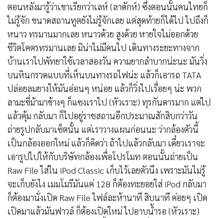
ตอนหลังมารู้ว่าเขาเรียกว่าเลห์ (ลาดักห์) ซึ่งตอนนั้นคนไทยก็
ไม่รู้จัก ขนาดสถานทูตยังไม่รู้จักเลย แต่สุดท้ายก็ได้ไป ไปถึงก็
หนาว ทรมานมากเลย หนาวด้วย สูงด้วย หายใจไม่ออกด้วย
ชีวิตโคตรทรมานเลย มิน่าไม่มีคนไป เดินทางระยะทางจาก
บ้านเราไปพัทยาใช้เวลาสองวัน ความยากลำบากน่ะนะ มันวิ่ง
บนหินกรวดแบบที่เห็นบนทางรถไฟน่ะ แล้วก็เอารถ TATA
ปล่อยลมยางให้มันอ่อนๆ หน่อย แล้วก็วิ่งไปเรื่อยๆ น่ะ พวก
ลามะขี่ม้ามาข้างๆ ก็แซงเราไป (หัวเราะ) ทุรกันดารมาก แต่ไป
แล้วคุ้ม กลับมา ก็ไปอยู่ราชสถานอีกประมาณสักสิบกว่าวัน
ถ่ายรูปกลับมาเซ็ตนั้น แต่เราวางแผนก่อนนะ ว่ากล้องตัวนี้
เป็นกล้องออกใหม่ แล้วก็คิดว่า ถ้าไปแล้วกลับมา เดี๋ยวเราจะ
เอารูปไปให้กับบริษัทกล้องเพื่อโปรโมท ตอนนั้นถ่ายเป็น
Raw File ใส่ใน iPod Classic เก็บไว้เลยตัวนึง เพราะมันไม่รู้
จะเก็บยังไง เมมโมรีมันแค่ 128 ก็ต้องทะยอยใส่ iPod กลับมา
ก็ต้องมานั่งเปิด Raw File ไฟล์ละห้านาที สิบนาที ค่อยๆ เปิด
เปิดมาแล้วมันฟาวล์ ก็ต้องเปิดใหม่ ไปอาบน้ำรอ (หัวเราะ)