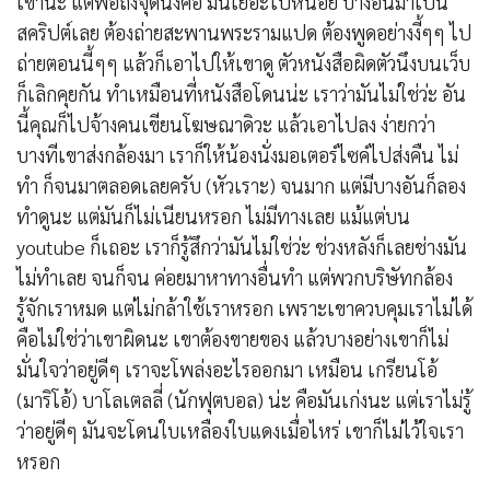
เขานะ แต่พอถึงจุดนึงคือ มันเยอะไปหน่อย บางอันมาเป็น
สคริปต์เลย ต้องถ่ายสะพานพระรามแปด ต้องพูดอย่างงี้ๆๆ ไป
ถ่ายตอนนี้ๆๆ แล้วก็เอาไปให้เขาดู ตัวหนังสือผิดตัวนึงบนเว็บ
ก็เลิกคุยกัน ทำเหมือนที่หนังสือโดนน่ะ เราว่ามันไม่ใช่ว่ะ อัน
นี้คุณก็ไปจ้างคนเขียนโฆษณาดิวะ แล้วเอาไปลง ง่ายกว่า
บางทีเขาส่งกล้องมา เราก็ให้น้องนั่งมอเตอร์ไซค์ไปส่งคืน ไม่
ทำ ก็จนมาตลอดเลยครับ (หัวเราะ) จนมาก แต่มีบางอันก็ลอง
ทำดูนะ แต่มันก็ไม่เนียนหรอก ไม่มีทางเลย แม้แต่บน
youtube ก็เถอะ เราก็รู้สึกว่ามันไม่ใช่ว่ะ ช่วงหลังก็เลยช่างมัน
ไม่ทำเลย จนก็จน ค่อยมาหาทางอื่นทำ แต่พวกบริษัทกล้อง
รู้จักเราหมด แต่ไม่กล้าใช้เราหรอก เพราะเขาควบคุมเราไม่ได้
คือไม่ใช่ว่าเขาผิดนะ เขาต้องขายของ แล้วบางอย่างเขาก็ไม่
มั่นใจว่าอยู่ดีๆ เราจะโพล่งอะไรออกมา เหมือน เกรียนโอ้
(มาริโอ้) บาโลเตลลี่ (นักฟุตบอล) น่ะ คือมันเก่งนะ แต่เราไม่รู้
ว่าอยู่ดีๆ มันจะโดนใบเหลืองใบแดงเมื่อไหร่ เขาก็ไม่ไว้ใจเรา
หรอก