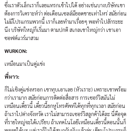
ซึ่งเราตัวเล็กเราก็เลยแทรกเข้าไปได้ อย่างเช่นบางบริษัทเขา
ต้องการวิเคราะห์ว่า ต่อเดือนเซลล์มียอดขายเท่าไหร่ สมัยก่อน
ไม่มีโปรแกรมพวกนี้ เราก็เลยทำมาเรื่อยๆ พอทำไปสักระยะ
นึง บริษัทใหญ่ก็เริ่มมา ตามปกติ สเกลเขาใหญ่กว่า เขาเอา
ซอฟต์แวร์มาสวม
WURKON:
เหมือนมาเป็นคู่แข่ง
พี่หาว:
ก็ไม่เชิงคู่แข่งหรอก เขาทุบเอาเลย (หัวเราะ) เพราะเขาพร้อม
กว่าเรามาก สมัยก่อนการติดต่อสื่อสาร การเซอร์วิสมันไม่
เหมือนเดี๋ยวนี้ เดี๋ยวนี้ยกหูโทรศัพท์ได้ทุกที่ทุกเวลา สมัยก่อน
ถ้าเราไปต่างจังหวัด เราไม่สามารถเซอร์วิสลูกค้าได้ละ นี่คือจุด
ที่รายใหญ่จะได้เปรียบ ถ้าเทคโนโลยีเหมือนเดี๋ยวนี้ตอนนั้นก็
พออยู่ได้นะ แต่เราก็ไม่ได้สนุกกับมันแล้วล่ะ เขียนโปรแกรมก็