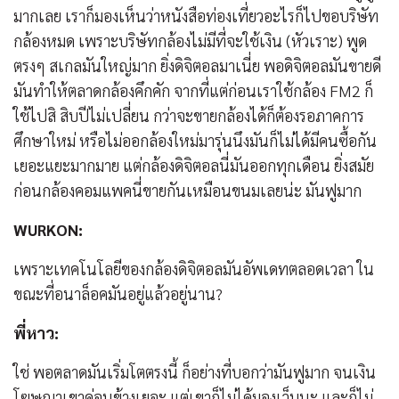
มากเลย เราก็มองเห็นว่าหนังสือท่องเที่ยวอะไรก็ไปขอบริษัท
กล้องหมด เพราะบริษัทกล้องไม่มีที่จะใช้เงิน (หัวเราะ) พูด
ตรงๆ สเกลมันใหญ่มาก ยิ่งดิจิตอลมาเนี่ย พอดิจิตอลมันขายดี
มันทำให้ตลาดกล้องคึกคัก จากที่แต่ก่อนเราใช้กล้อง FM2 ก็
ใช้ไปสิ สิบปีไม่เปลี่ยน กว่าจะขายกล้องได้ก็ต้องรอภาคการ
ศึกษาใหม่ หรือไม่ออกล้องใหม่มารุ่นนึงมันก็ไม่ได้มีคนซื้อกัน
เยอะแยะมากมาย แต่กล้องดิจิตอลนี่มันออกทุกเดือน ยิ่งสมัย
ก่อนกล้องคอมแพคนี่ขายกันเหมือนขนมเลยน่ะ มันฟูมาก
WURKON:
เพราะเทคโนโลยีของกล้องดิจิตอลมันอัพเดทตลอดเวลา ใน
ขณะที่อนาล็อคมันอยู่แล้วอยู่นาน?
พี่หาว:
ใช่ พอตลาดมันเริ่มโตตรงนี้ ก็อย่างที่บอกว่ามันฟูมาก จนเงิน
โฆษณาเขาค่อนข้างเยอะ แต่เขาก็ไม่ได้มองเว็บนะ และก็ไม่