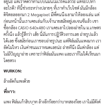
อยู่นะ แต่เราคิดว่าทำแบบนี้มันไม่เวิร์คแล้วว่ะ แต่จะไปทำ
อะไรดี? ทีนี้ช่วงระหว่างปลายๆ ที่เราทำเว็บไซต์ มันมีกล้อง
ดิจิตอลออกมา 2 Megapixel มีพี่คนนึงเอามาให้ลองเล่น แต่
ก่อนหน้านั้นเราเคยเล่นกับเจ้านายสมัยอยู่เอเจนซีแล้ว เขา
ซื้อกล้อง CASIO 640x480 เราเคยเอาไปลองถ่ายใน ม.เกษตร
ครั้งนึง แล้วรู้สึกว่า เฮ้ย นี่มันการปฏิวัติวงการเลย ถ่ายรูปแล้ว
ได้เลย ซึ่งสมัยก่อนเราชอบถ่ายรูปนะ แต่ฟิล์มมันแพงมาก เรา
อัดไม่ไหว เงินค่าขนมเราหมดเลยน่ะ ถ่ายทีนึง มีแต่กล้อง แต่
ไม่มีปัญญาถ่าย เพราะว่าฟิล์มมันแพง และเราก็ไม่ได้เรียนมา
โดยตรง
WURKON:
ล้างอัดก็แพงด้วย
พี่หาว:
แพง ฟิล์มเก้าสิบบาท ล้างอีกร้อยกว่าบาทสองร้อย เราไม่มีตังค์