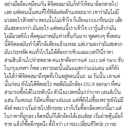
อย่างมือถือเหมือนกัน ดิจิตอลมามันก็ทำให้อนาล็อกตายไป
เลย แต่ตอนนั้นคนที่ใช้ฟิล์มต่อต้านเยอะมาก เขาว่ามันไม่มี
มวลอะไรสักอย่าง ตอนนั้นไม่เข้าใจ ก็เถียงแบบเกรียนน่ะ เฮ้ย
มันสะดวกกว่า มันอะไร แต่ตอนนี้เราเข้าใจ เรารู้แล้วว่ามัน
ไม่มีมวลยังไง คือคุณภาพมันห่างชั้นกันมาก พูดตรงๆ ซึ่งตอน
นี้ดิจิตอลมันทำได้ใกล้เคียงแล้วแหละ แต่เรามองว่ามันสะดวก
มันประหยัด คนทั่วไปไม่ได้ต้องการขับแลมเบอร์กินี่ราคา
สามสิบล้านไปจ่ายตลาด คนเขาต้องการแค่ Jazz แค่ Yaris ขับ
ในกรุงเทพฯ ก็พอ เพราะฉะนั้นมันแมสกว่าแน่นอน แต่ก็ยัง
ไม่ได้ว่าดิจิตอลมาถึงจุดที่เป็นอยู่ตอนนี้นะ ณ วันนั้น เอาแค่
นั้นก่อน ยังไม่ได้คิดอะไร พอดีมันมีกล้อง DSLR ออกมา ที่คน
สามารถซื้อได้ในระดับนึง ตัวนึงแปดหมื่นกว่าบาท เลนส์เป็น
แสน ก็แพงนะ ก็มีคนซื้อมาเล่นนะ แต่พี่ยังไม่ซื้อเพราะยังไม่มี
ตังค์ พอเราเริ่มถ่ายไปสักระยะ เราก็เริ่มซื้อกล้องพวกนี้มา แต่
ในราคาที่ถูกลง เจ็ดหมื่นก็ได้กล้องได้เลนส์ละ เริ่มถ่ายคุ้นมือก็
ขาย แล้วก็ซื้ออีกชุดนึง ตั้งใจว่า เราจะเปลี่ยนชีวิตว่ะ เราจะ