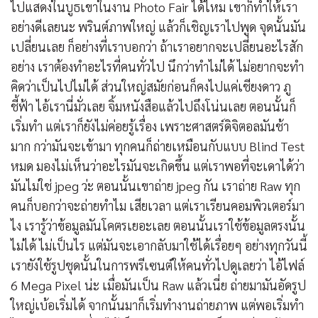
ไปแสดงในบูธเขาในงาน Photo Fair ได้ไหม เขาก็ทำให้เรา
อย่างดีเลยนะ พรินต์ภาพใหญ่ แล้วก็เชิญเราไปพูด จุดนั้นมัน
เปลี่ยนเลย ก็อย่างที่เราบอกว่า ถ้าเราอยากจะเปลี่ยนอะไรสัก
อย่าง เราต้องทำอะไรที่คนทั่วไป นึกว่าทำไม่ได้ ไม่อยากจะทำ
คิดว่าเป็นไปไม่ได้ ส่วนใหญ่สมัยก่อนก็คงไปแค่เชียงดาว ภู
ชี้ฟ้า ไอ้เรานี่มั่วเลย จิ้มหนังสือแล้วไปถึงโน่นเลย ตอนนั้นก็
เริ่มทำ แต่เราก็ยังไม่ค่อยรู้เรื่อง เพราะศาสตร์ดิจิตอลมันช้า
มาก กว่ามันจะเข้ามา ทุกคนก็ถ่ายเหมือนกับแบบ Blind Test
หมด มองไม่เห็นว่าอะไรมันจะเกิดขึ้น แต่เราพอที่จะเดาได้ว่า
มันไม่ใช่ jpeg ว่ะ ตอนนั้นเขาถ่าย jpeg กัน เราถ่าย Raw ทุก
คนก็บอกว่าจะถ่ายทำไม เสียเวลา แต่เราเรียนคอมพิวเตอร์มา
ไง เรารู้ว่าข้อมูลมันโคตรเยอะเลย ตอนนั้นเราใช้ข้อมูลตรงนั้น
ไม่ได้ ไม่เป็นไร แต่มันจะเอากลับมาใช้ได้เรื่อยๆ อย่างทุกวันนี้
เรายังใช้รูปชุดนั้นในการพรีเซนต์ให้คนทั่วไปดูเลยว่า ไอ้ไฟล์
6 Mega Pixel น่ะ เมื่อมันเป็น Raw แล้วเนี่ย ถ่ายมามันอัดรูป
ใหญ่เบ้อเริ่มได้ จากนั้นมาก็เริ่มทำงานถ่ายภาพ แต่พอเริ่มทำ