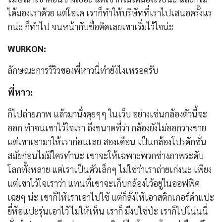
ได้มองเราด้วย แต่โอเค เราก็ทำให้บริษัทที่เราไปเสนอครั้งแร
กน่ะ ก็ทำไป จนหน้ากับชื่อติดเลยเขาเริ่มไว้ใจน่ะ
WURKON:
ลักษณะการวีวิวของพี่หาวนี่ทำยังไงเหรอครับ
พี่หาว:
ก็ไปถ่ายภาพ แล้วมานั่งคุยๆๆ ในเว็บ อย่างเช่นกล้องตัวนี้จะ
ออก ทำจนเขาไว้ใจเรา ถึงขนาดที่ว่า กล้องยังไม่ออกวางขาย
แต่เขาเอามาให้เราก่อนเลย สองเดือน เป็นกล้องโปรดักชั่น
สมัยก่อนไม่มีใครทำนะ เขาจะให้เฉพาะพวกช่างภาพระดับ
โลกทั้งหลาย แต่เราเป็นตัวเล็กๆ ไม่ใช่ว่าเราถ่ายเก่งนะ เพียง
แต่เขาไว้ใจเราว่า แทนที่เขาจะเก็บกล้องไว้อยู่ในออฟฟิศ
เฉยๆ น่ะ เขาก็ให้เราเอาไปใช้ แต่ก็สั่งให้เอาสติกเกอร์ดำแปะ
ยี่ห้อแปะรุ่นเอาไว้ ไม่ให้เห็น เราก็ มีงบใช่ป่ะ เราก็ไปโน่นนี่