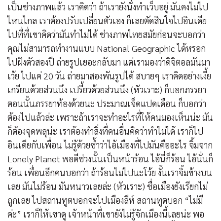
เป็นช่างภาพแล้ว เราคิดว่า ถ้าเรายังนั่งทำเว็บอยู่ มันคงไม่ไป
ไหนไกล เราต้องปรับเปลี่ยนตัวเอง ก็เลยตัดสินใจไปอินเดีย
ไปที่ที่เขาคิดว่ามันทำไม่ได้ ช่างภาพไทยสมัยก่อนจะบอกว่า
คุณไม่สามารถทำงานแบบ National Geographic ได้หรอก
ไปฝังตัวสองปี ถ่ายรูปเยอะกลับมา แต่เรามองว่าดิจิตอลมันมา
เว้ย ไปแค่ 20 วัน ถ่ายมาสองพันรูปได้ สบายๆ เราคิดอย่างเงี้ย
เกรียนด้วยส่วนนึง เปรี้ยวด้วยส่วนนึง (หัวเราะ) ก็บอกภรรยา
ตอนนั้นภรรยาท้องด้วยนะ ประมาณเจ็ดแปดเดือน ก็บอกว่า
ต้องไปแล้วล่ะ เพราะถ้าเราจะทำอะไรที่ให้คนมองเห็นน่ะ มัน
ก็ต้องจุดพลุน่ะ เราต้องทำสิ่งที่คนอื่นคิดว่าทำไม่ได้ เราก็ไป
อินเดียกับเพื่อน ไม่รู้ด้วยซ้ำว่าไอ้เมืองที่ไปมันคืออะไร จิ้มจาก
Lonely Planet พอดีช่วงนั้นเป็นหน้าร้อน ไอ้นี่ก็ร้อน ไอ้นั่นก็
ร้อน เพื่อนอีกคนบอกว่า ถ้าร้อนไม่ไปนะโว้ย งั้นเราจิ้มข้างบน
เลย มันไม่ร้อน มันหนาวเลยล่ะ (หัวเราะ) ชื่อเมืองยังเรียกไม่
ถูกเลย ไปสถานทูตบอกจะไปเมืองลีห์ สถานทูตบอก “ไม่มี
ค่ะ” เราก็ให้เขาดู เจ้าหน้าที่เขายังไม่รู้จักเมืองนี้เลยน่ะ พอ