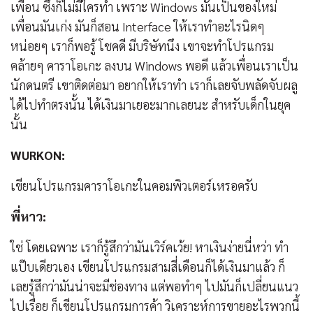
เพื่อน ซึ่งก็ไม่มีใครทำ เพราะ Windows มันเป็นของใหม่
เพื่อนมันเก่ง มันก็สอน Interface ให้เราทำอะไรนิดๆ
หน่อยๆ เราก็พอรู้ โชคดี มีบริษัทนึง เขาจะทำโปรแกรม
คล้ายๆ คาราโอเกะ ลงบน Windows พอดี แล้วเพื่อนเราเป็น
นักดนตรี เขาติดต่อมา อยากให้เราทำ เราก็เลยจับพลัดจับผลู
ได้ไปทำตรงนั้น ได้เงินมาเยอะมากเลยนะ สำหรับเด็กในยุค
นั้น
WURKON:
เขียนโปรแกรมคาราโอเกะในคอมพิวเตอร์เหรอครับ
พี่หาว:
ใช่ โดยเฉพาะ เราก็รู้สึกว่ามันเวิร์คเว้ย! หาเงินง่ายนี่หว่า ทำ
แป๊บเดียวเอง เขียนโปรแกรมสามสี่เดือนก็ได้เงินมาแล้ว ก็
เลยรู้สึกว่ามันน่าจะมีช่องทาง แต่พอทำๆ ไปมันก็เปลี่ยนแนว
ไปเรื่อย ก็เขียนโปรแกรมการค้า วิเคราะห์การขายอะไรพวกนี้