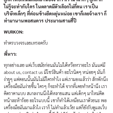
ไม่รู้จะทำกับใคร ในตลาดมีตัวเลือกไม่กี่คน เราเป็น
บริษัทเล็กๆ ที่ค่อนข้างยืดหยุ่นหน่อย เขาก็เลยจ้างเรา ก็
ทำมานานพอสมควร ประมาณสามสี่ปี
WURKON:
ทำครบวงจรเลยเหรอครับ
พี่หาว:
ทุกอย่างเลย แต่เว็บสมัยก่อนมันไม่ได้หวือหวาอะไร มันแค่มี
about us, contact us มีโชว์สินค้า อะไรนิดๆ หน่อยๆ มันก็
ง่ายๆ แต่ตอนนั้นมันไม่มีใครทำไง แต่เรามองแล้วว่า สักพักนึง
เครืื่องมือมันง่ายขึ้น ใครๆ ก็จะทำได้ จากที่เคยทำหน้านึง เรา
คิดราคาแบบ สเกลงานนึงได้หลายแสน แต่เด็กๆ มาใหม่คิด
หน้าละห้าร้อย อะไรแบบนี้ เขาก็ทำได้เหมือนเราด้วยนะ พอ
เครื่องมือมันมาแล้วไง เราก็ ไม่ทำแล้วเว้ย! แต่ก็ยังรับดูแลเว็บ