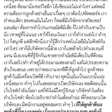
เหนื่อย ต้องมานั่งเซอร์วิสอีก ไอ้เขียนน่ะไม่เท่าไหร่ แต่พอมี
ความต้องการลูกค้าอย่างอื่นมาเรื่อยๆ เราต้องไปซัพพอร์ต เรา
ทำคนเดียว สองคนมันไม่ไหว ก็พอดีมีบริษัทจากสวิตเซอร์
แลนด์มา ต้องการทำโปรแกรมมัลติมีเดีย ก็ไปทำกับเขาแป๊บ
นึง เขาอยู่ที่โน่นนะ เขาใช้โอนเงินมา เราก็ทำงานส่งไป ทำๆ
ไป ก็สนุกดี แต่สักพักนึงเราก็รู้สึกว่าเทคโนโลยีมันไม่ซิงค์กัน
เท่าไหร่ เขาก็มีบริษัททางนี้ด้วย เราก็เลยย้ายไปทำเอเจนซี
แทน มีเอเจนซีที่รู้จักกันเขาอยากทำมัลติมีเดียเป็นซีดีรอม
เราก็เลยไปทำ ทำอยู่ได้ประมาณสองสามปี แต่ไม่ประสบความ
สำเร็จเลยนะ เพราะว่าพอเราแจกซีดีให้ลูกค้าไป ลูกค้าของ
ลูกค้าไม่มีเครื่องเปิดซีดี (หัวเราะ) ยุคนั้นมันเป็นแบบนั้นน่ะ
เหนื่อยมาก ทำๆ ไปก็เลยออกมาเปิดบริษัทเอง พอดีตอนนั้น
เว็บไซต์กำลังเริ่มมา แต่ก็ยังไม่มีใครรู้จักนะ บริษัททำไมต้อง
ทำเว็บไซต์? ต้องไปอธิบายว่าทำไมต้องทำน่ะ พี่ก็ออกมาเปิด
บริษัทเอง มีพนักงานอยู่พอสมควร ทำๆ ไป
ก็ได้ลูกค้าดีนะ
ลูกค้าพี่บิ๊กเนมเลยล่ะ เนื่องจากว่าเรามาแรกๆ ลูกค้าก็