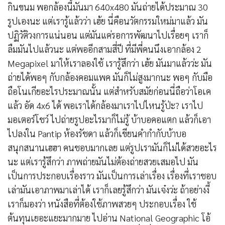
กินขนม พอกล้องนี้มันมา 640x480 มันถ่ายได้ประมาณ 30
รูปเองนะ แต่เรารู้แล้วว่า เฮ้ย นี่คือนวัตกรรมใหม่มาแล้ว มัน
ปฏิวัติวงการแน่นอน แต่มันแค่รอการพัฒนาไปเรื่อยๆ เราก็
ลืมมันไปแล้วนะ แต่พออีกสามสี่ปี ที่มีพี่คนนึงเอากล้อง 2
Megapixel มาให้เราลองใช้ เรารู้สึกว่า เฮ้ย มันมาแล้วว่ะ มัน
ถ่ายได้พอๆ กับกล้องคอมแพค มันก็ไม่สูงมากนะ พอๆ กับมือ
ถือโนเกียอะไรประมาณนั้น แต่สำหรับสมัยก่อนนี่ถือว่าโอเค
แล้ว อัด 4x6 ได้ พอเราได้กล้องมาเราไปไหนรู้ป่ะ? เราไป
มอเตอร์โชว์ ไปถ่ายรูปอะไรมาก็ไม่รู้ บ้าบอคอแตก แล้วก็เอา
ไปลงใน Pantip ห้องรัชดา แล้วก็เขียนคำกำกับบ้าบอ
สนุกสนานเฮฮา คนชอบมากเลย แต่รูปเรามันก็ไม่ได้สวยอะไร
นะ แต่เรารู้สึกว่า ภาพถ่ายมันไม่ต้องถ่ายสวยเสมอไป มัน
เป็นการประกอบเรื่องราว มันเป็นการเล่าเรื่อง เรื่องที่เราชอบ
เล่ามันเอาภาพมาเล่าได้ เราก็เลยรู้สึกว่า มันเจ๋งว่ะ ถ้าอย่างงี้
เราก็มองว่า หนังสือที่ต้องใช้ภาพสวยๆ ประกอบเรื่อง ใช้
ต้นทุนเยอะแยะมากมาย ไปอ่าน National Geographic โอ้