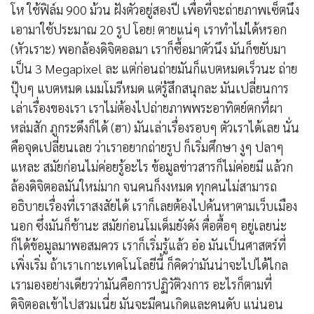
โห ใช้ฟิล์ม 900 ม้วน ฝังตัวอยู่สองปี เพื่อที่จะถ่ายภาพเซ็ตนึง
เอามาใช้ประมาณ 20 รูป โอย! ตายแน่ๆ เราทำไม่ได้หรอก
(หัวเราะ) พอกล้องดิจิตอลมา เราก็ซื้อมาตัวนึง มันก็ขยับมา
เป็น 3 Megapixel ละ แต่ก่อนถ่ายมันก็แบตหมดเร็วนะ ถ่าย
ปุ๊บๆ แบตหมด เมมโมรีหมด แต่รู้สึกสนุกละ มันเปลี่ยนการ
เล่าเรื่องของเรา เราไม่ต้องไปถ่ายภาพพระอาทิตย์ตกที่ผา
หล่มสัก ภูกระดึงก็ได้ (ฮา) มันเล่าเรื่องรอบๆ ตัวเราได้เลย นั่น
คือจุดเปลี่ยนเลย ว่าเราอยากถ่ายรูป ก็เริ่มศึกษา งูๆ ปลาๆ
แหละ สมัยก่อนไม่ค่อยรู้อะไร ข้อมูลข่าวสารก็ไม่ค่อยมี แล้วก
ล้องดิจิตอลมันใหม่มาก จนคนก็งงหมด ทุกคนไม่สามารถ
อธิบายเรื่องที่เราสงสัยได้ เราก็เลยต้องไปค้นหาตามเว็บเมือง
นอก ซึ่งมันก็ช้านะ สมัยก่อนโมเด็มยังดัง ตื่อตื้อๆ อยู่เลยน่ะ
ก็ได้ข้อมูลมาพอสมควร เราก็เริ่มรู้แล้ว อ๋อ มันเป็นศาสตร์ที่
เพิ่งเริ่ม ถ้าเราเกาะเทคโนโลยีนี้ ก็คิดว่ามันน่าจะไปได้ไกล
เรามองอย่างเดียวว่ามันคือการปฏิวัติวงการ อะไรก็ตามที่
ดิจิตอลเข้าไปสวมเนี่ย มันจะมีคนเกิดและคนดับ แน่นอน