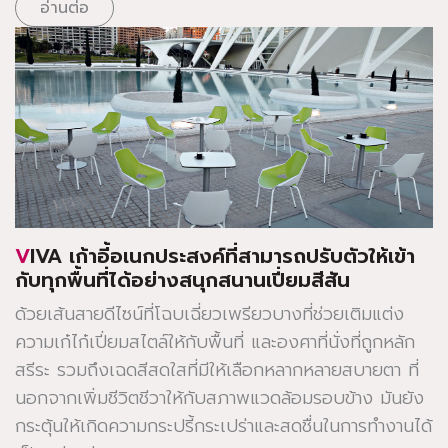
อ่านต่อ
VIVA เก้าอี้อเนกประสงค์ที่สามารถปรับตัวให้เข้า
กับทุกพื้นที่ได้อย่างสนุกสนานเปี่ยมสีสัน
ด้วยเส้นสายดีไซน์ที่โฉบเฉี่ยวเพรียวบางที่ช่วยเติมแต่ง
ความเก๋ไก๋เปี่ยมสไตล์ให้กับพื้นที่ และองศาที่นั่งที่ถูกหลัก
สรีระ รวมถึงเฉดสีสดใสที่มีให้เลือกหลากหลายสบายตา ที่
นอกจากเพิ่มชีวิตชีวาให้กับสภาพแวดล้อมรอบข้าง มันยัง
กระตุ้นให้เกิดความกระปรี้กระเปร่าและสดชื่นในการทำงานได้