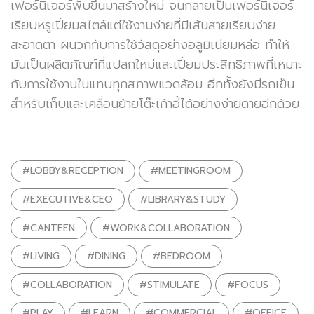
เฟอร์นิเจอร์พับขึ้นมาสร้างใหม่ จนกลายเป็นเฟอร์นิเจอร์
เรียบหรูเปี่ยมสไตล์แต่ใช้งานง่ายที่มีเส้นสายเรียบง่าย
สะอาดตา ผนวกกับการใช้วัสดุอย่างอลูมิเนียมหล่อ ทำให้
มันเป็นผลิตภัณฑ์ที่แปลกใหม่และเปี่ยมประสิทธิภาพที่เหมาะ
กับการใช้งานในแทบทุกสภาพแวดล้อม อีกทั้งยังมีรถเข็น
สำหรับเก็บและเคลื่อนย้ายโต๊ะเก้าอี้ได้อย่างง่ายดายอีกด้วย
#LOBBY&RECEPTION
#MEETINGROOM
#EXECUTIVE&CEO
#LIBRARY&STUDY
#CANTEEN
#WORK&COLLABORATION
#LIVING
#DINING
#BEDROOM
#COLLABORATION
#STIMULATE
#FOCUS
#PLAY
#LEARN
#COMMERCIAL
#OFFICE