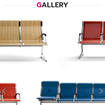
GALLERY
‹
›