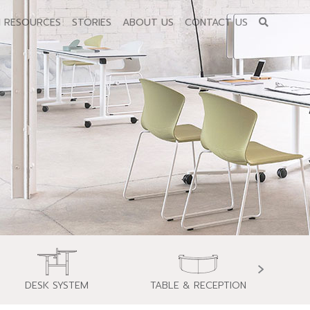
N RESOURCES
STORIES
ABOUT US
CONTACT US
›
DESK SYSTEM
TABLE & RECEPTION