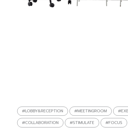
#LOBBY&RECEPTION
#MEETINGROOM
#EX
#COLLABORATION
#STIMULATE
#FOCUS