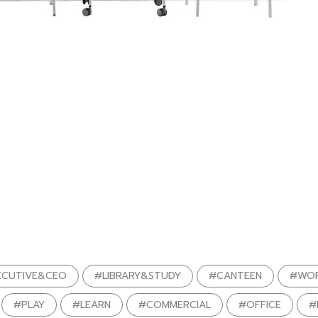
ECUTIVE&CEO
#LIBRARY&STUDY
#CANTEEN
#WOR
#PLAY
#LEARN
#COMMERCIAL
#OFFICE
#