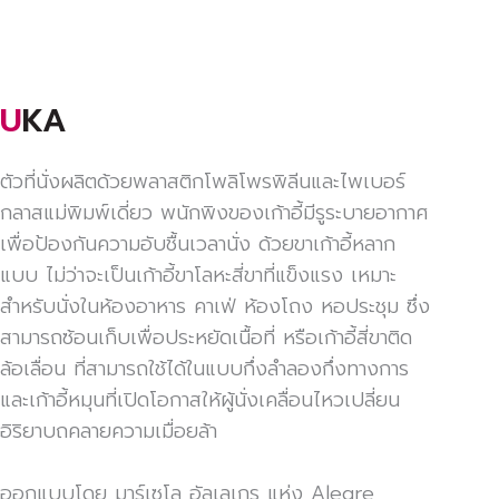
UKA
ตัวที่นั่งผลิตด้วยพลาสติกโพลิโพรพิลีนและไพเบอร์
กลาสแม่พิมพ์เดี่ยว พนักพิงของเก้าอี้มีรูระบายอากาศ
เพื่อป้องกันความอับชื้นเวลานั่ง ด้วยขาเก้าอี้หลาก
แบบ ไม่ว่าจะเป็นเก้าอี้ขาโลหะสี่ขาที่แข็งแรง เหมาะ
สำหรับนั่งในห้องอาหาร คาเฟ่ ห้องโถง หอประชุม ซึ่ง
สามารถซ้อนเก็บเพื่อประหยัดเนื้อที่ หรือเก้าอี้สี่ขาติด
ล้อเลื่อน ที่สามารถใช้ได้ในแบบกึ่งลำลองกึ่งทางการ
และเก้าอี้หมุนที่เปิดโอกาสให้ผู้นั่งเคลื่อนไหวเปลี่ยน
อิริยาบถคลายความเมื่อยล้า
ออกแบบโดย มาร์เซโล อัลเลเกร แห่ง Alegre