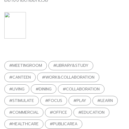
อย่างง่ายดายอีกด้วย
#MEETINGROOM
#LIBRARY&STUDY
#CANTEEN
#WORK&COLLABORATION
#LIVING
#DINING
#COLLABORATION
#STIMULATE
#FOCUS
#PLAY
#LEARN
#COMMERCIAL
#OFFICE
#EDUCATION
#HEALTHCARE
#PUBLICAREA