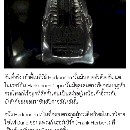
อันที่จริง เก้าอี้ในซีรีส์ Harkonnen นั้นมีหลายตัวด้วยกัน แต่
ในเวอร์ชั่น Harkonnen Capo นั้นมีจุดเด่นตรงที่ยอดมงกุฎหัว
กระโหลกไร้จมูกที่ติดตั้งเด่นเป็นสง่าอยู่เหนือเก้าอี้ราวกับ
บังลังก์ของจอมราชันย์ปิศาจยังไงยังงั้น
อนึ่ง Harkonnen เป็นชื่อของตระกูลผู้ทรงอิทธิพลในนวนิยาย
ไซไฟ Dune ของ แฟรงก์ เฮอร์เบิร์ต (Frank Herbert) ที่