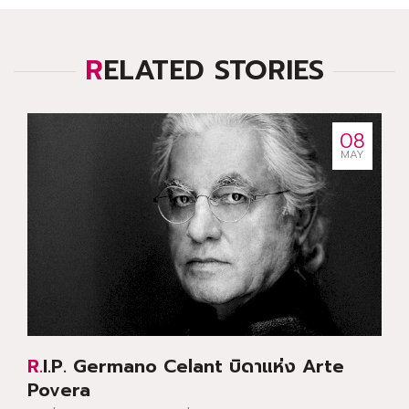
RELATED STORIES
08
MAY
R.I.P. Germano Celant บิดาแห่ง Arte
Povera