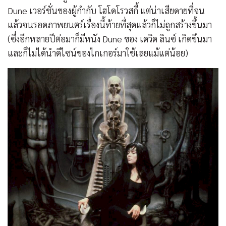
Dune เวอร์ชั่นของผู้กำกับ โฮโดโรวสกี้ แต่น่าเสียดายที่จน
แล้วจนรอดภาพยนตร์เรื่องนี้ท้ายที่สุดแล้วก็ไม่ถูกสร้างขึ้นมา
(ซึ่งอีกหลายปีต่อมาก็มีหนัง Dune ของ เดวิด ลินซ์ เกิดขึนมา
และก็ไม่ได้นำดีไซน์ของไกเกอร์มาใช้เลยแม้แต่น้อย)