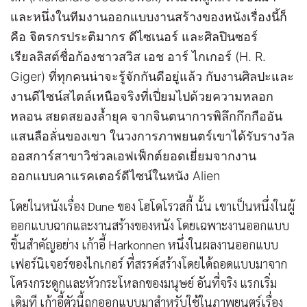
และหนึ่งในทีมงานออกแบบงานสร้างของหนังเรื่องนี้ก็
คือ จิตรกรประติมากร ดีไซเนอร์ และศิลปินซอร์
เรียลลิสต์ชื่อก้องชาวสวิส เอช อาร์ ไกเกอร์ (H. R.
Giger) ที่ทุกคนน่าจะรู้จักกันดีอยู่แล้ว กับงานศิลปะและ
งานดีไซน์สไตล์เหนือจริงที่เปี่ยมไปด้วยความหลอก
หลอน สยดสยองล้ำยุค จากจินตนาการพิลึกกึกกืออัน
แสนลือลั่นของเขา ในวงการภาพยนตร์เขาได้รับรางวัล
ออสการ์สาขาวิช่วลเอฟเฟ็กต์ยอดเยี่ยมจากงาน
ออกแบบคาแรคเตอร์ดีไซน์ในหนัง Alien
โดยในหนังเรื่อง Dune ของ โฮโดโรวสกี้ นั้น เขาเป็นหนึ่งในผู้
ออกแบบฉากและงานสร้างของหนัง โดยเฉพาะงานออกแบบ
ชิ้นสำคัญอย่าง เก้าอี้ Harkonnen หนึ่งในผลงานออกแบบ
เฟอร์นิเจอร์ของไกเกอร์ ที่สรรค์สร้างโดยได้ถอดแบบมาจาก
โครงกระดูกและหัวกระโหลกของมนุษย์ อันที่จริง แรกเริ่ม
เดิมที เก้าอี้ตัวนี้ถูกออกแบบมาสำหรับใช้ในภาพยนตร์เรื่อง