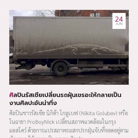
24
JUN
ศิลปินรัสเซียเปลี่ยนรถฝุ่นเขรอะให้กลายเป็น
งานศิลปะอันน่าทึ่ง
ศิลปินชาวรัสเซีย นิกิต้า โกลูเบฟ (Nikita Golubev) หรือ
ในฉายา ProBoyNick เปลี่ยนสภาพแวดล้อมในกรุง
มอสโคว์ ด้วยการแปรสภาพรถสกปรกฝุ่นจับที่จอดอยู่ตาม