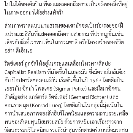
ไปไม่ได้ของศิลปิน ที่จะแสดงออกถึงความเป็นจริงของสิ่งที่อยู่
ในภาพออกมาได้อย่างแท้จริง
ส่วนภาพวาดแบบนามธรรมของเขามักจะเป็นร่องรอยของฝี
แปรงและสีสันที่แสดงออกถึงความสวยงาม ที่ปรากฏขึ้นเช่น
เดียวกับสิ่งที่เราพบเห็นในธรรมชาติ หรือโครงสร้างของชีวิต
อย่าง ดีเอ็นเอ
ริตช์เตอร์ ถูกจัดให้อยู่ในกระแสเคลื่อนไหวทางศิลปะ
Capitalist Realism ที่เกิดขึ้นในเยอรมัน ซึ่งมีความใกล้เคียง
กับ ป๊อปอาร์ตของอเมริกัน เริ่มต้นขึ้นในปี 1963 โดยศิลปิน
เยอรมัน ซิกม่า โพลเคอ (Sigmar Polke) และมีสมาชิกคน
สำคัญอย่าง แกร์ฮาร์ด ริตช์เตอร์ (Gerhard Richter) และ
คอนราด ลุค (Konrad Lueg) โดยศิลปินในกลุ่มนี้มุ่งเน้นใน
การนำเสนอภาพของลัทธิบริโภคนิยมและความฉาบฉวยเหลือ
ทนของสังคมทุนนิยมร่วมสมัย ด้วยการหยิบเอาเรื่องราวจาก
วัฒนธรรมบริโภคนิยม รวมถึงนำสุนทรียศาสตร์แบบสื่อมวลชน